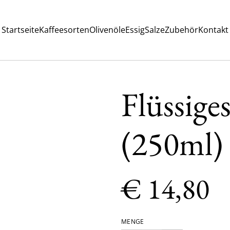
Startseite
Kaffeesorten
Olivenöle
Essig
Salze
Zubehör
Kontakt
Flüssiges
(250ml)
€ 14,80
MENGE