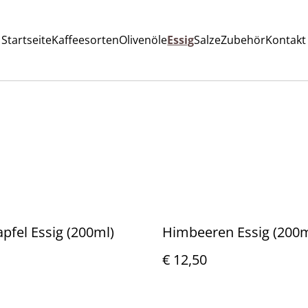
Startseite
Kaffeesorten
Olivenöle
Essig
Salze
Zubehör
Kontakt
pfel Essig (200ml)
Himbeeren Essig (200m
€ 12,50